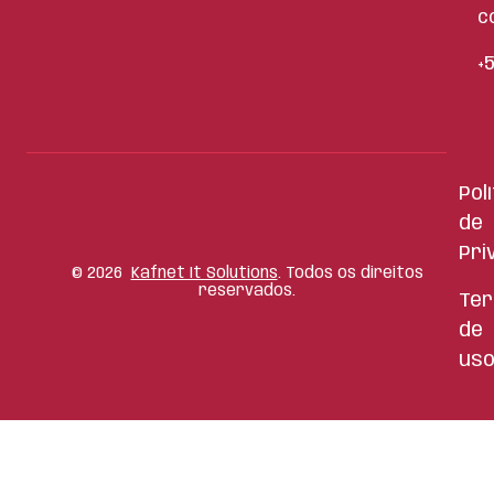
c
+
Pol
de
Pri
©
2026
Kafnet It Solutions
. Todos os direitos
reservados.
Te
de
us