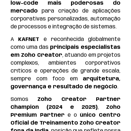
low-code mais poderosas do
mercado
para criação de aplicações
corporativas personalizadas, automação
de processos e integração de sistemas.
A
KAFNET
é reconhecida globalmente
como uma das
principais especialistas
em Zoho Creator
, atuando em projetos
complexos, ambientes corporativos
críticos e operações de grande escala,
sempre com foco em
arquitetura,
governan
ç
a e resultado de neg
ócio
.
Somos
Zoho Creator Partner
Champion (2024 e 2025)
,
Zoho
Premium Partner
e o
ú
nico Centro
Oficial de Treinamento Zoho Creator
fora da
Í
ndia
, posição que reflete nossa