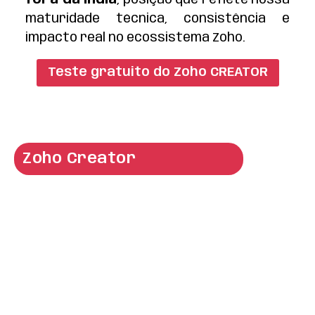
maturidade técnica, consistência e
impacto real no ecossistema Zoho.
Teste gratuito do Zoho CREATOR
Zoho Creator
O que é o Zoho
Creator?
O
Zoho Creator
é uma plataforma de
desenvolvimento low-code
profissional
, que permite criar
aplicações web e mobile com rapidez,