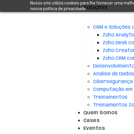
Nosso site utiliza cookies para lhe fornecer uma melh
Soluções
nossa política de privacidade.
CRM e Soluções 
Zoho Analyti
Zoho Desk c
Zoho Creato
Zoho CRM co
Desenvolvimento 
Análise de Dados 
Cibersegurança
Computação em 
Treinamentos
Treinamentos Z
Quem Somos
Cases
Eventos