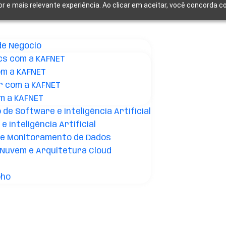
or e mais relevante experiência. Ao clicar em aceitar, você concorda
de Negócio
cs com a KAFNET
om a KAFNET
r com a KAFNET
m a KAFNET
de Software e Inteligência Artificial
e Inteligência Artificial
 e Monitoramento de Dados
Nuvem e Arquitetura Cloud
oho