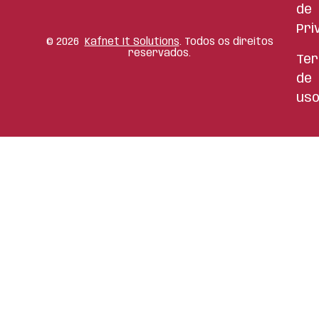
de
Pri
©
2026
Kafnet It Solutions
. Todos os direitos
reservados.
Te
de
us