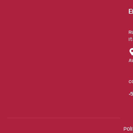
E
R
It
A
c
+
Pol