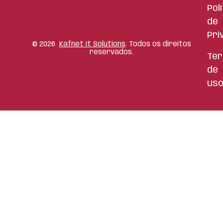
Pol
de
Pri
©
2026
Kafnet It Solutions
. Todos os direitos
reservados.
Te
de
us