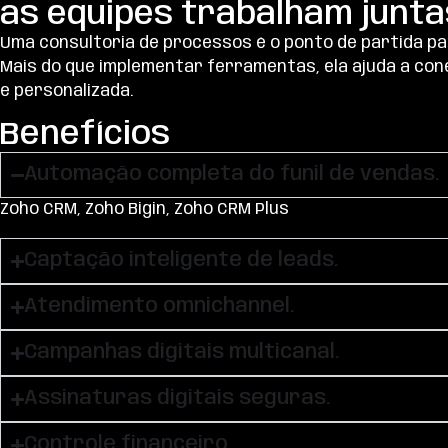
as equipes trabalham juntas
Uma consultoria de processos é o ponto de partida p
Mais do que implementar ferramentas, ela ajuda a con
e personalizada.
Benefícios
Automação completa do funil de vendas.
Zoho CRM, Zoho Bigin, Zoho CRM Plus
Captação inteligente de leads.
Atendimento omnichannel.
Campanhas digitais multicanal.
Assinaturas digitais seguras.
Controle financeiro.