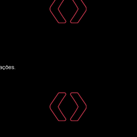
rações
.